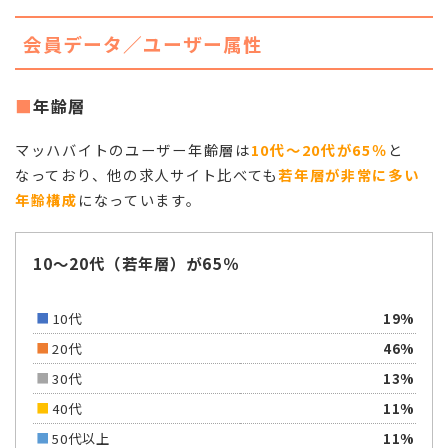
会員データ／ユーザー属性
年齢層
マッハバイトのユーザー年齢層は
10代～20代が65％
と
なっており、他の求人サイト比べても
若年層が非常に多い
年齢構成
になっています。
10～20代（若年層）が65％
10代
19%
20代
46%
30代
13%
40代
11%
50代以上
11%