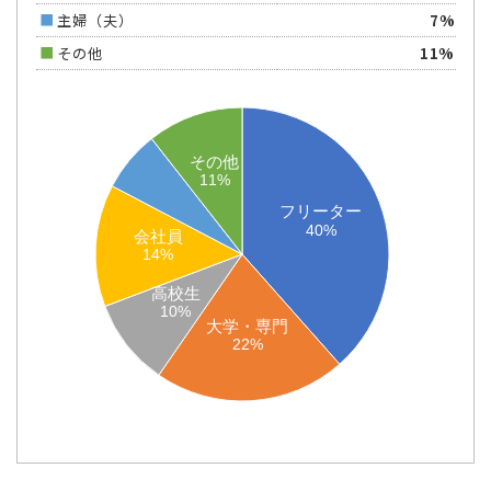
主婦（夫）
7%
その他
11%
その他
その他
11%
11%
フリーター
フリーター
40%
40%
会社員
会社員
14%
14%
高校生
高校生
10%
10%
大学・専門
大学・専門
22%
22%