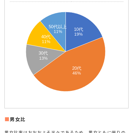
50代以上
50代以上
10代
10代
11%
11%
19%
19%
40代
40代
11%
11%
30代
30代
13%
13%
20代
20代
46%
46%
男女比
男女比率はおおおよそ半々であるため、男女ともに偏りの