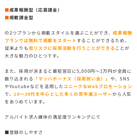
■
成果報酬型（応募課金）
■
掲載課金型
の2つプランから掲載スタイルを選ぶことができ、
成果報酬
プランでは無料で掲載をスタート
することができるため、
従来よりも
低リスクに採用活動を行うことができる
ことが
大きな魅力のひとつです。
また、採用が決まると最短翌日に5,000円～1万円が全員に
振り込まれる
「マッハボーナス（採用祝い金）」
や、SNS
やYoutubeなどを活用した
ユニークなWebプロモーション
で、
10～30代を中心とした多くの若年層ユーザー
から人気
をあつめています。
アルバイト求人媒体の満足度ランキングにて
■登録のしやすさ