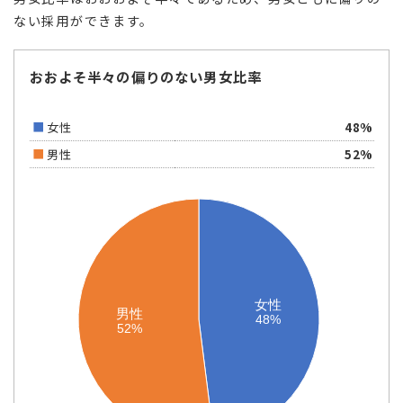
ない採用ができます。
おおよそ半々の偏りのない男女比率
女性
48%
男性
52%
女性
女性
男性
男性
48%
48%
52%
52%