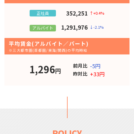
352,251
正社員
↑+0.4%
1,291,976
↓-2.1%
アルバイト
平均賃金
(アルバイト／パート)
※三大都市圏(首都圏/東海/関西)の平均時給
前月比
-5円
1,296
円
昨対比
+33円
POLICY